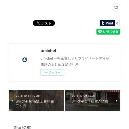
umichel
umichel 一軒家貸し切りプライベート美容室
川越のまじめな髪切り屋
フォロー
2016.10.11 12:28
2016.10.09 13:31
umichel 縮毛矯正 施術後
umichelご予約空き情報
三ヶ月
関連記事