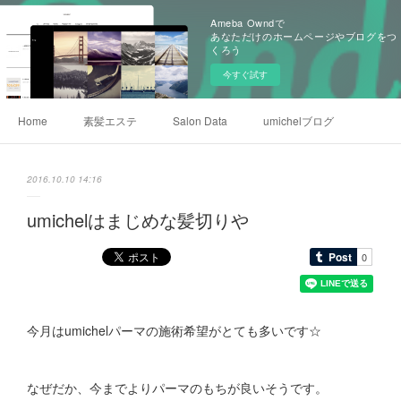
Ameba Owndで
あなただけのホームページやブログをつ
くろう
今すぐ試す
Home
素髪エステ
Salon Data
umichelブログ
2016.10.10 14:16
umichelはまじめな髪切りや
今月はumichelパーマの施術希望がとても多いです☆
なぜだか、今までよりパーマのもちが良いそうです。