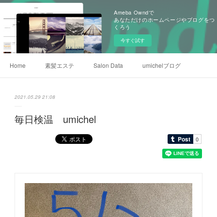
Ameba Owndで
あなただけのホームページやブログをつ
くろう
今すぐ試す
Home
素髪エステ
Salon Data
umichelブログ
2021.05.29 21:08
毎日検温 umichel