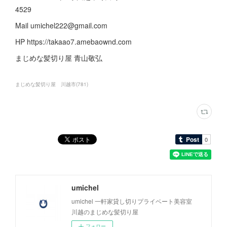
4529
Mail umichel222@gmail.com
HP https://takaao7.amebaownd.com
まじめな髪切り屋 青山敬弘
まじめな髪切り屋 川越市
(
781
)
umichel
umichel 一軒家貸し切りプライベート美容室
川越のまじめな髪切り屋
フォロー