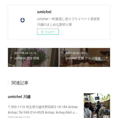
umichel
umichel 一軒家貸し切りプライベート美容室
川越のまじめな髪切り屋
フォロー
2017.03.04 13:13
2017.03.02 12:01
umichel 空き情報
umichel 近隣 グルメ情報
関連記事
umichel 川越
〒350-1115 埼玉県川越市野田町2-16-184 &nbsp;
&nbsp; Tel 049-214-4529 &nbsp; &nbsp;Mail u…
2023.06.06 13:02