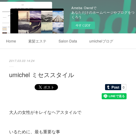
Ameba Owndで
あなただけのホームページやブログをつ
くろう
今すぐ試す
Home
素髪エステ
Salon Data
umichelブログ
2017.03.03 14:24
umichel ミセススタイル
大人の女性がキレイなヘアスタイルで
いるために、最も重要な事