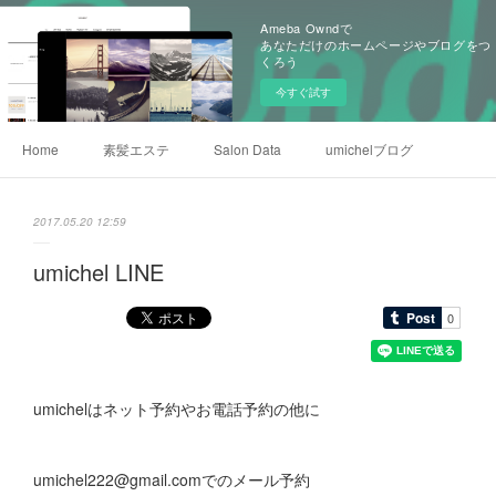
Ameba Owndで
あなただけのホームページやブログをつ
くろう
今すぐ試す
Home
素髪エステ
Salon Data
umichelブログ
2017.05.20 12:59
umichel LINE
umichelはネット予約やお電話予約の他に
umichel222@gmail.comでのメール予約