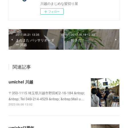
川越のまじめな髪切り屋
フォロー
2017.05.21 13:35
2017.05.19 12:53
またまた バッサリオーダ
好きだ！
ー 川越
関連記事
umichel 川越
〒350-1115 埼玉県川越市野田町2-16-184 &nbsp;
&nbsp; Tel 049-214-4529 &nbsp; &nbsp;Mail u…
2023.06.06 13:02
umichel7周年