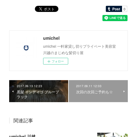
umichel
umichel 一軒家貸し切りプライベート美容室
川越のまじめな髪切り屋
フォロー
2017.09.13 12:23
2017.09.11 12:03
黒髮 インディゴ ブルーブ
次回の次回ご予約も☆
ラック
関連記事
umichel 川越