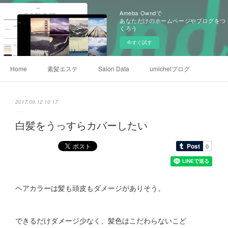
Ameba Owndで
あなただけのホームページやブログをつ
くろう
今すぐ試す
Home
素髪エステ
Salon Data
umichelブログ
2017.09.12 10:17
白髪をうっすらカバーしたい
ヘアカラーは髪も頭皮もダメージがありそう。
できるだけダメージ少なく、髪色はこだわらないこど