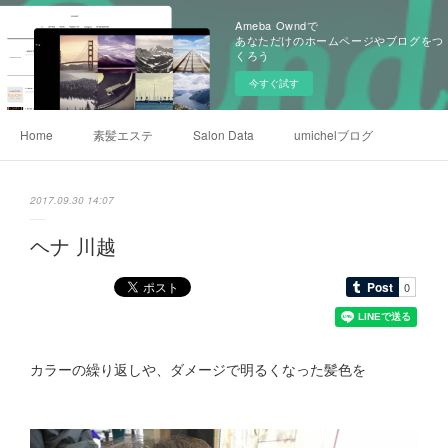
Ameba Owndで
あなただけのホームページやブログをつ
くろう
今すぐ試す
Home
素髪エステ
Salon Data
umichelブログ
2017.09.30 14:07
ヘナ 川越
カラーの繰り返しや、ダメージで明るくなった髪色を