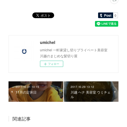
umichel
umichel 一軒家貸し切りプライベート美容室
川越のまじめな髪切り屋
フォロー
2017.10.31 10:15
2017.10.29 13:12
11月の定休日
川越 ヘナ 美容室 ウミチェ
ル
関連記事