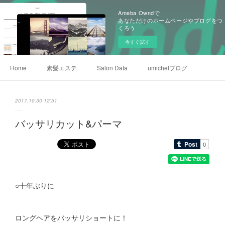
Ameba Owndで
あなただけのホームページやブログをつ
くろう
今すぐ試す
Home
素髪エステ
Salon Data
umichelブログ
2017.10.30 12:51
バッサリカット&パーマ
○十年ぶりに
ロングヘアをバッサリショートに！