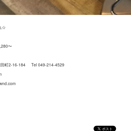
れ☆
,280〜
町2-16-184 Tel 049-214-4529
.com
baownd.com