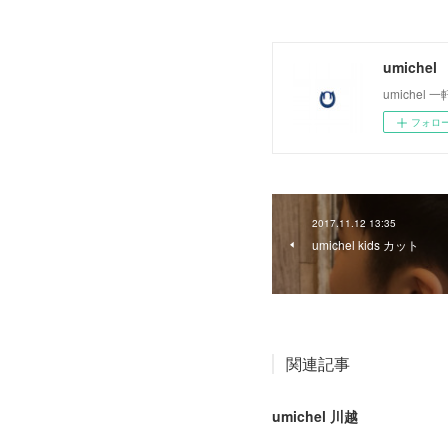
umichel
umiche
フォロ
2017.11.12 13:35
umichel kids カット
関連記事
umichel 川越