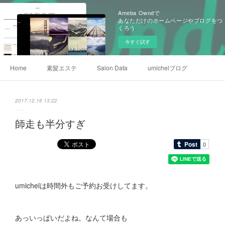
Ameba Owndで
あなただけのホームページやブログをつ
くろう
今すぐ試す
Home
素髪エステ
Salon Data
umichelブログ
2017.12.16 13:22
師走も半分すぎ
umichelは時間外もご予約お受けしてます。
あっいっぱいだよね。なんて場合も