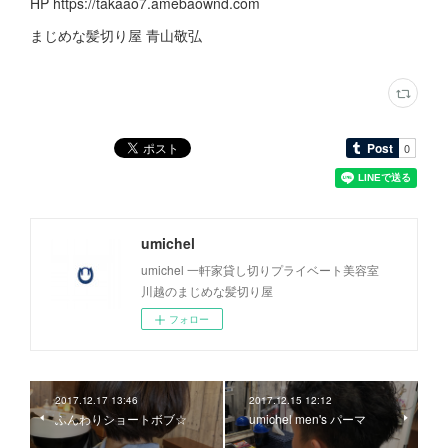
HP https://takaao7.amebaownd.com
まじめな髪切り屋 青山敬弘
umichel
umichel 一軒家貸し切りプライベート美容室
川越のまじめな髪切り屋
フォロー
2017.12.17 13:46
2017.12.15 12:12
ふんわりショートボブ☆
umichel men's パーマ