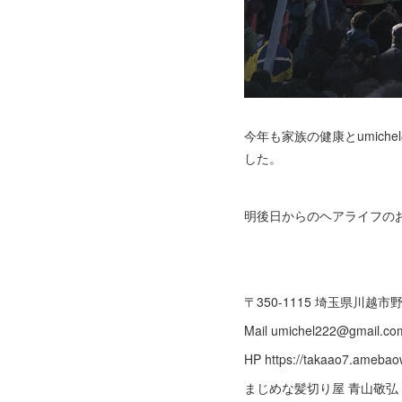
今年も家族の健康とumic
した。
明後日からのヘアライフのお手
〒350-1115 埼玉県川越市野田
Mail umichel222@gmail
HP https://takaao7.ame
まじめな髪切り屋 青山敬弘