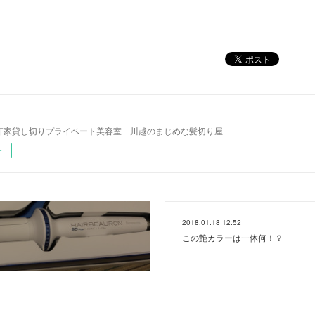
l 一軒家貸し切りプライベート美容室 川越のまじめな髪切り屋
ー
2018.01.18 12:52
この艶カラーは一体何！？