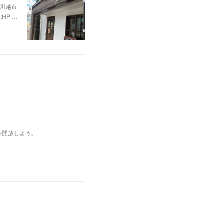
県川越市
p;HP …
を開放しよう。