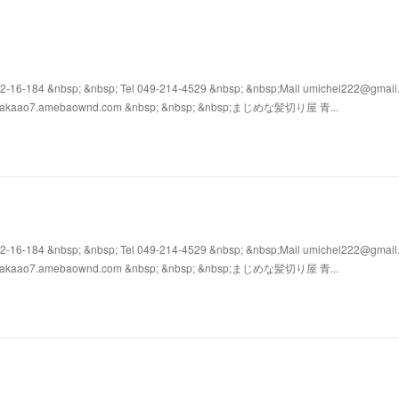
4 &nbsp; &nbsp; Tel 049-214-4529 &nbsp; &nbsp;Mail umichel222@gmail
s://takaao7.amebaownd.com &nbsp; &nbsp; &nbsp;まじめな髪切り屋 青...
4 &nbsp; &nbsp; Tel 049-214-4529 &nbsp; &nbsp;Mail umichel222@gmail
s://takaao7.amebaownd.com &nbsp; &nbsp; &nbsp;まじめな髪切り屋 青...