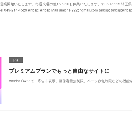
1/4から営業開始いたします。毎週火曜の他1/7〜10も休業いたします。〒350-1115 埼玉
l 049-214-4529 &nbsp; &nbsp;Mail umichel222@gmail.com &nbsp; &nbsp;&nbs
PR
プレミアムプランでもっと自由なサイトに
Ameba Owndで、広告非表示、画像容量無制限、ページ数無制限などの機能