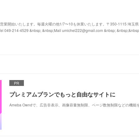
1/4から営業開始いたします。毎週火曜の他1/7〜10も休業いたします。〒350-1115 埼玉
l 049-214-4529 &nbsp; &nbsp;Mail umichel222@gmail.com &nbsp; &nbsp;&nbs
PR
プレミアムプランでもっと自由なサイトに
Ameba Owndで、広告非表示、画像容量無制限、ページ数無制限などの機能