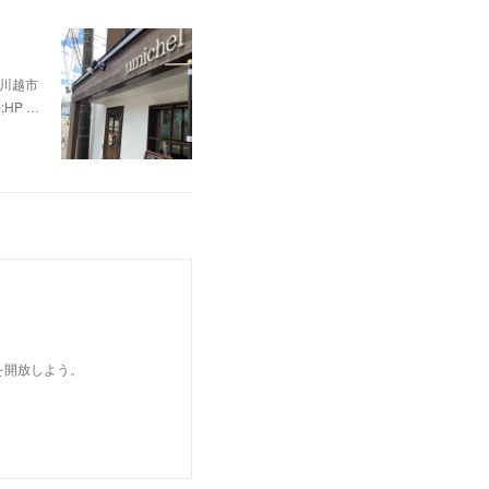
県川越市
p;HP …
を開放しよう。