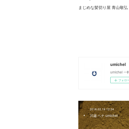
まじめな髪切り屋 青山敬弘
umichel
umiche
フォロ
2018.03.19 12:34
川越 ヘナ umichel