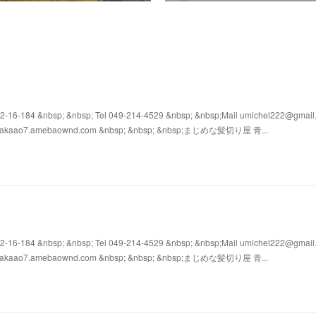
4 &nbsp; &nbsp; Tel 049-214-4529 &nbsp; &nbsp;Mail umichel222@gmail
s://takaao7.amebaownd.com &nbsp; &nbsp; &nbsp;まじめな髪切り屋 青...
4 &nbsp; &nbsp; Tel 049-214-4529 &nbsp; &nbsp;Mail umichel222@gmail
s://takaao7.amebaownd.com &nbsp; &nbsp; &nbsp;まじめな髪切り屋 青...