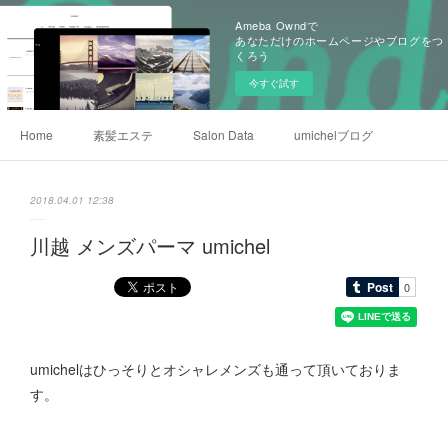
Ameba Owndで
あなただけのホームページやブログをつ
くろう
今すぐ試す
Home
素髪エステ
Salon Data
umichelブログ
2018.04.01 12:38
川越 メンズパーマ umichel
umichelはひっそりとオシャレメンズも通って頂いておりま
す。