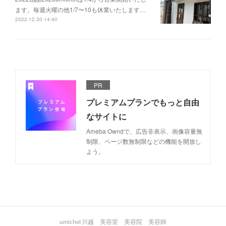
ます。毎週火曜の他1/7〜10も休業いたします…
2022.12.30 14:40
PR
プレミアムプランでもっと自由
なサイトに
Ameba Owndで、広告非表示、画像容量無
制限、ページ数無制限などの機能を開放し
よう。
umichel 川越 美容室 美容院 美容師