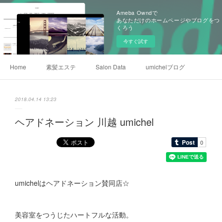
Ameba Owndで
あなただけのホームページやブログをつ
くろう
今すぐ試す
Home
素髪エステ
Salon Data
umichelブログ
2018.04.14 13:23
ヘアドネーション 川越 umichel
umichelはヘアドネーション賛同店☆
美容室をつうじたハートフルな活動。