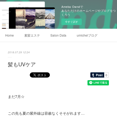
Ameba Owndで
あなただけのホームページやブログをつ
くろう
今すぐ試す
Home
素髪エステ
Salon Data
umichelブログ
2018.07.29 12:24
髪もUVケア
まだ7月☆
この先も夏の紫外線は容赦なくそそがれます…