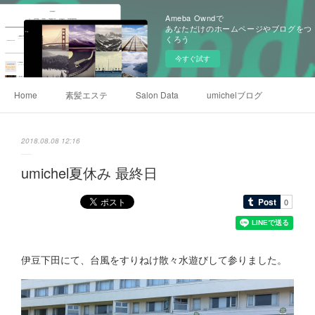
Ameba Owndで
あなただけのホームページやブログをつ
くろう
今すぐ試す
Home
素髪エステ
Salon Data
umichelブログ
2018.08.08 12:16
umichel夏休み 最終日
伊豆下田にて、台風をすりねけ散々水遊びして参りました。