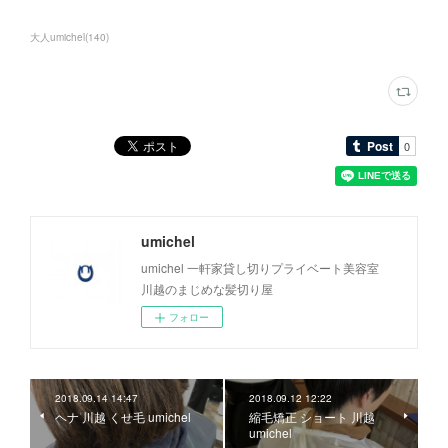
大人umichel
(
140
)
umichel
umichel 一軒家貸し切りプライベート美容室
川越のまじめな髪切り屋
フォロー
2018.09.14 14:47
2018.09.12 12:22
ヘナ 川越 くせ毛 umichel
縮毛矯正 ショート 川越
umichel