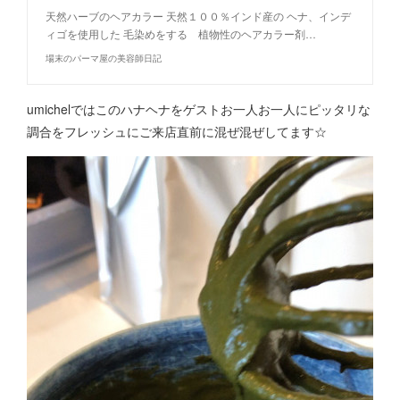
天然ハーブのヘアカラー 天然１００％インド産の ヘナ、インデ
ィゴを使用した 毛染めをする 植物性のヘアカラー剤…
場末のパーマ屋の美容師日記
umichelではこのハナヘナをゲストお一人お一人にピッタリな
調合をフレッシュにご来店直前に混ぜ混ぜしてます☆