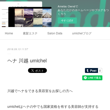
Ameba Owndで
あなただけのホームページやブログをつ
くろう
今すぐ試す
Home
素髪エステ
Salon Data
umichelブログ
2018.09.13 11:57
ヘナ 川越 umichel
川越でヘナをできる美容室をお探しの方へ
umichelはヘナの中でも国家資格を有する美容師が支持する