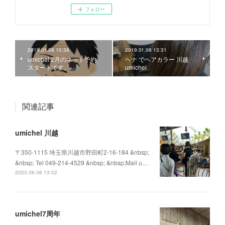
フォロー
2019.01.08 10:38
2019.01.06 13:31
umichel 2月のネット予約
ヘナ でヘアカラー 川越
スタートです。
umichel
関連記事
umichel 川越
〒350-1115 埼玉県川越市野田町2-16-184 &nbsp;
&nbsp; Tel 049-214-4529 &nbsp; &nbsp;Mail u…
2023.06.06 13:02
umichel7周年