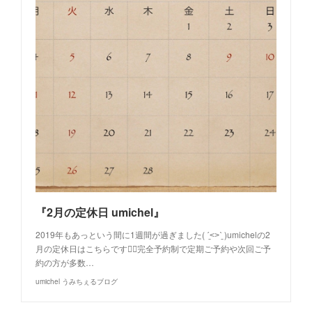
『2月の定休日 umichel』
2019年もあっという間に1週間が過ぎました( ˊ̱˂˃ˋ̱ )umichelの2
月の定休日はこちらです💁‍♂️完全予約制で定期ご予約や次回ご予
約の方が多数…
umichel うみちぇるブログ