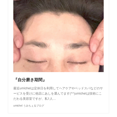
『自分磨き期間』
最近umichelは定休日を利用してヘアケアやベッドスパなどのサ
ービスを受けに他店にあしを運んでます(^^)umichelは技術にこ
だわる美容室ですが、私1人…
umichel うみちぇるブログ