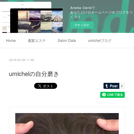
Ameba Owndで
あなただけのホームページやブログをつ
くろう
今すぐ試す
Home
素髪エステ
Salon Data
umichelブログ
2019.04.09 11:46
umichelの自分磨き