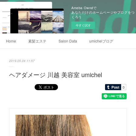
Ameba Owndで
あなただけのホームページやブログをつ
くろう
今すぐ試す
Home
素髪エステ
Salon Data
umichelブログ
2019.05.04 11:57
ヘアダメージ 川越 美容室 umichel