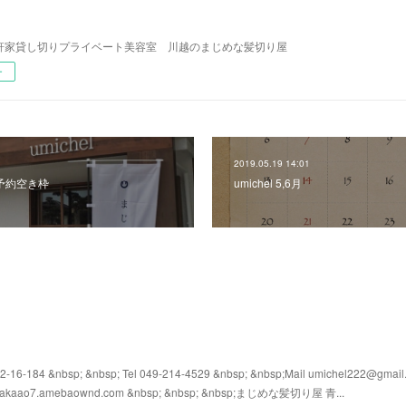
l 一軒家貸し切りプライベート美容室 川越のまじめな髪切り屋
ー
2019.05.19 14:01
ご予約空き枠
umichel 5,6月
4 &nbsp; &nbsp; Tel 049-214-4529 &nbsp; &nbsp;Mail umichel222@gmail
s://takaao7.amebaownd.com &nbsp; &nbsp; &nbsp;まじめな髪切り屋 青...