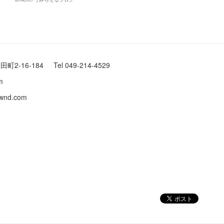
町2-16-184 Tel 049-214-4529
.com
baownd.com