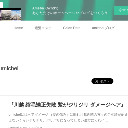
Ameba Owndで
今す
あなただけのホームページやブログをつくろう
Home
素髪エステ
Salon Data
umichelブログ
ichel
『川越 縮毛矯正失敗 髪がジリジリ ダメージヘア』
umichelにはヘアダメージ （髪の傷み）に悩む川越近隣の方々のご相談が
えないくらいチリチリ、バサバサになってしまい途方にくれイ…
umichel うみちぇるブログ