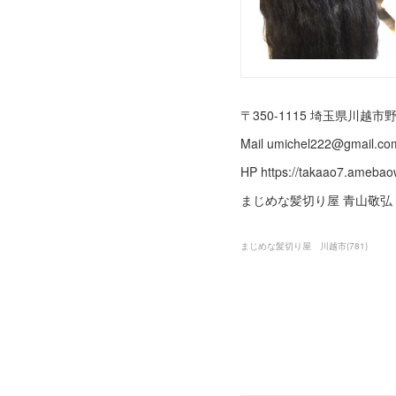
〒350-1115 埼玉県川越市野田
Mail umichel222@gmail
HP https://takaao7.ame
まじめな髪切り屋 青山敬弘
まじめな髪切り屋 川越市
(
781
)