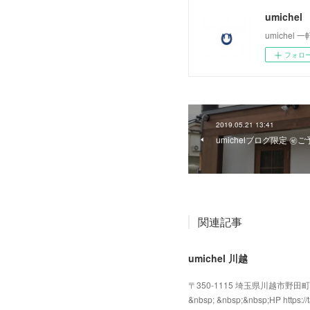
umichel
umiche
フォロ
2019.05.21 13:41
umichelブログ限定 ㊙︎
関連記事
umichel 川越
〒350-1115 埼玉県川越市野田町2-16-18
&nbsp; &nbsp;&nbsp;HP http