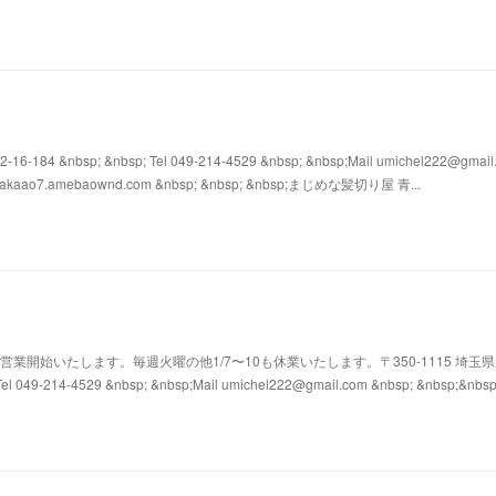
4 &nbsp; &nbsp; Tel 049-214-4529 &nbsp; &nbsp;Mail umichel222@gmail
s://takaao7.amebaownd.com &nbsp; &nbsp; &nbsp;まじめな髪切り屋 青...
1/4から営業開始いたします。毎週火曜の他1/7〜10も休業いたします。〒350-1115 埼玉
l 049-214-4529 &nbsp; &nbsp;Mail umichel222@gmail.com &nbsp; &nbsp;&nbs