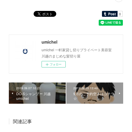
umichel
umichel 一軒家貸し切りプライベート美容室
川越のまじめな髪切り屋
フォロー
2019.09.07 10:21
2019.09.05 13:49
DO-Sシャンプー 川越
9月のご予約空きはコチラ
umichel
☆
関連記事