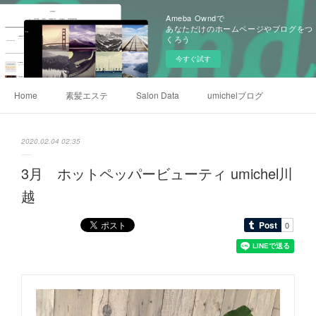
Ameba Owndで
あなただけのホームページやブログをつ
くろう
今すぐ試す
Home
素髪エステ
Salon Data
umichelブログ
2020.02.04 02:35
3月 ホットペッパービューティ umichel川
越