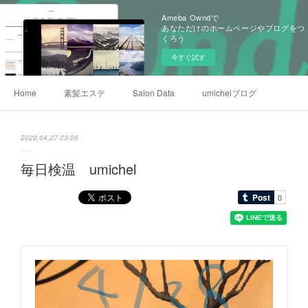
Ameba Owndで
あなただけのホームページやブログをつ
くろう
今すぐ試す
Home
素髪エステ
Salon Data
umichelブログ
2020.04.27 23:06
毎日検温 umichel