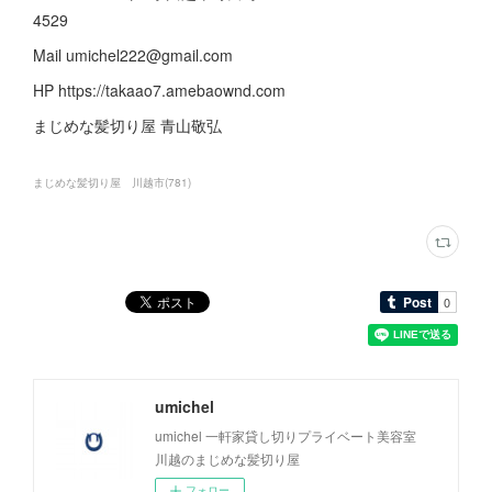
4529
Mail umichel222@gmail.com
HP https://takaao7.amebaownd.com
まじめな髪切り屋 青山敬弘
まじめな髪切り屋 川越市
(
781
)
umichel
umichel 一軒家貸し切りプライベート美容室
川越のまじめな髪切り屋
フォロー