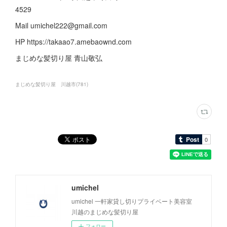
4529
Mail umichel222@gmail.com
HP https://takaao7.amebaownd.com
まじめな髪切り屋 青山敬弘
まじめな髪切り屋 川越市
(
781
)
umichel
umichel 一軒家貸し切りプライベート美容室
川越のまじめな髪切り屋
フォロー