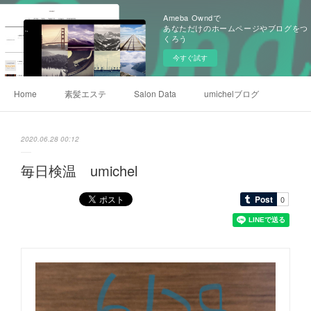
Ameba Owndで
あなただけのホームページやブログをつ
くろう
今すぐ試す
Home
素髪エステ
Salon Data
umichelブログ
2020.06.28 00:12
毎日検温 umichel