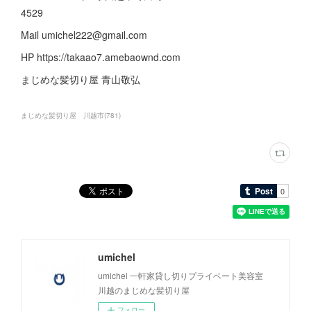
4529
Mail umichel222@gmail.com
HP https://takaao7.amebaownd.com
まじめな髪切り屋 青山敬弘
まじめな髪切り屋 川越市
(
781
)
umichel
umichel 一軒家貸し切りプライベート美容室
川越のまじめな髪切り屋
フォロー