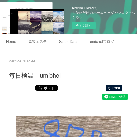
Ameba Owndで
あなただけのホームページやブログをつ
くろう
今すぐ試す
Home
素髪エステ
Salon Data
umichelブログ
2020.08.19 23:44
毎日検温 umichel