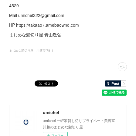
4529
Mail umichel222@gmail.com
HP https://takaao7.amebaownd.com
まじめな髪切り屋 青山敬弘
まじめな髪切り屋 川越市
(
781
)
umichel
umichel 一軒家貸し切りプライベート美容室
川越のまじめな髪切り屋
フォロー