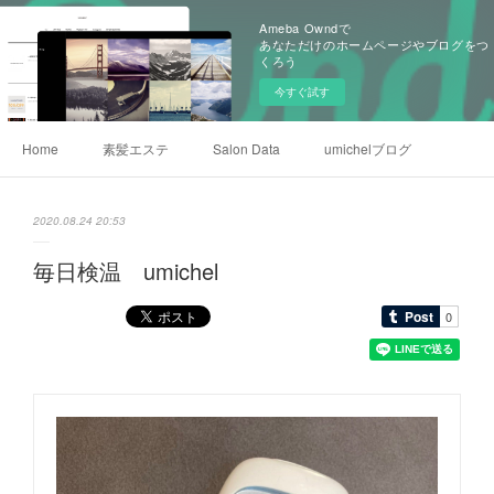
Ameba Owndで
あなただけのホームページやブログをつ
くろう
今すぐ試す
Home
素髪エステ
Salon Data
umichelブログ
2020.08.24 20:53
毎日検温 umichel